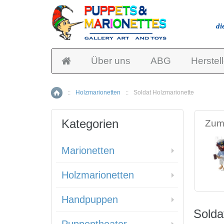
di
Über uns
ABG
Herstell
::
Holzmarionetten
::
Soldat Holzmarionette
Home
Kategorien
Zum 
Marionetten
Holzmarionetten
Handpuppen
Solda