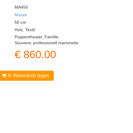
MA455
Masek
50
cm
Holz, Textil
Puppentheater, Familie,
Souvenir, professionell marionette
€
860.00
In Warenkorb legen