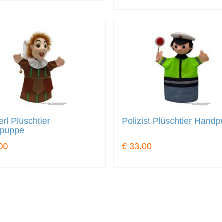
rl Plüschtier
Polizist Plüschtier Hand
puppe
00
€ 33.00