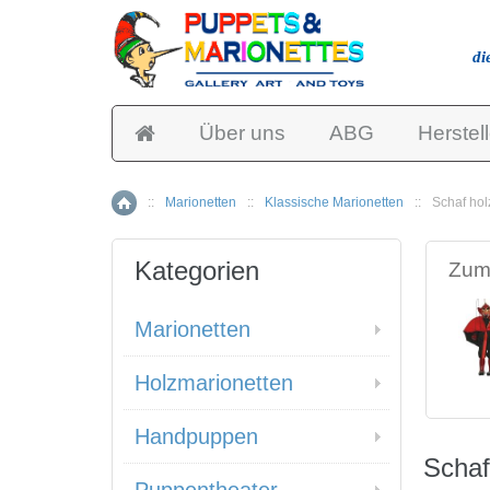
di
Über uns
ABG
Herstell
::
Marionetten
::
Klassische Marionetten
::
Schaf hol
Home
Kategorien
Zum 
Marionetten
Holzmarionetten
Handpuppen
Schaf