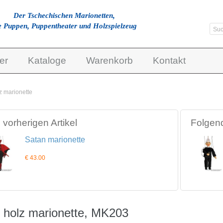
Der Tschechischen Marionetten,
e Puppen, Puppentheater und Holzspielzeug
er
Kataloge
Warenkorb
Kontakt
z marionette
vorherigen Artikel
Folgend
Satan marionette
€ 43.00
 holz marionette, MK203