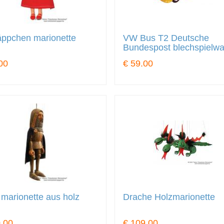
äppchen marionette
VW Bus T2 Deutsche
Bundespost blechspielwa
00
€ 59.00
 marionette aus holz
Drache Holzmarionette
.00
€ 109.00