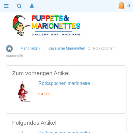
0
::
Marionetten
::
Klassische Marionetten
::
Rotkäppchen
Home
marionette
Zum vorherigen Artikel
Rotkäppchen marionette
€ 43.00
Folgendes Artikel
Rotkäppchen marionette