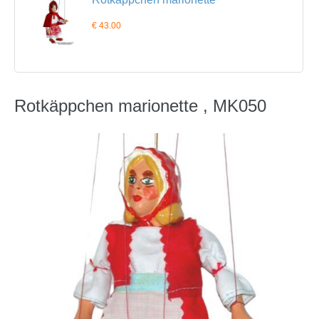
€ 43.00
Rotkäppchen marionette , MK050