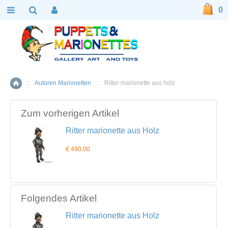
0
::
Autoren Marionetten
::
Ritter marionette aus holz
Home
Zum vorherigen Artikel
Ritter marionette aus Holz
€ 490.00
Folgendes Artikel
Ritter marionette aus Holz