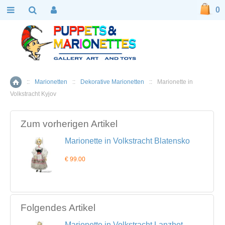
0
::
Marionetten
::
Dekorative Marionetten
::
Marionette in
Home
Volkstracht Kyjov
Zum vorherigen Artikel
Marionette in Volkstracht Blatensko
€ 99.00
Folgendes Artikel
Marionette in Volkstracht Lanzhot