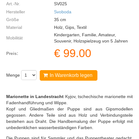
Art.-Nr.
SV025
Hersteller
Svoboda
Größe
35
cm
Material
Holz, Gips, Textil
Kindergarten, Familie, Amateur,
Mobilität
Souvenir, Holzspielzeug von 5 Jahren
€
99.00
Preis:
Menge
In Warenkorb legen
Marionette in Landestracht
Kyjov, tschechische marionette mit
Fadenhandführung und Wippe.
Kopf und Gliedmaßen der Puppe sind aus Gipsmodellen
gegossen. Andere Teile sind aus Holz und Verbindungsteile
bestehen aus Draht. Die Handbemalung der Puppe erfolgt mit
unbedenklichen wasserbeständigen Farben.
Die Puppen sind für Sammler und das Puppentheater gedacht,