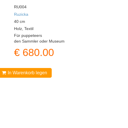
RU004
Ruzicka
40
cm
Holz, Textil
Für puppeteers
den Sammler oder Museum
€
680.00
In Warenkorb legen