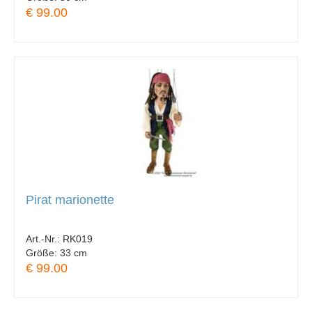
€ 99.00
Pirat marionette
Art.-Nr.:
RK019
Größe:
33 cm
€ 99.00