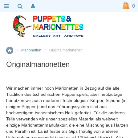
0
::
Marionetten
::
Originalmarionetten
Home
Originalmarionetten
.
Wir machen immer noch Marionetten in Bezug auf die alte
Tradition des tschechischen Puppenspiels, aber heutzutage
benutzen wir auch moderne Technologien. Körper, Schuhe (in
einigen Puppen) und das Führungssystem sind aus
hochwertigem tschechischem Holz gefertigt. Für die anderen
Teile verwenden wir unser spezielles Material als weltweit
einzige Marionettenmanufaktur, die eine Mischung aus Harzen
und Paraffin ist. Es ist fester als Gips (häufig von anderen
Unternehmen verwendet) und es ist 100% nicht toxisch. Alle