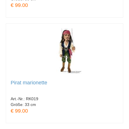
€ 99.00
Pirat marionette
Art.-Nr.:
RK019
Größe:
33 cm
€ 99.00