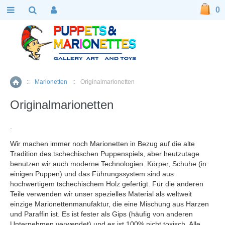
0
::
Marionetten
::
Originalmarionetten
Home
Originalmarionetten
.
Wir machen immer noch Marionetten in Bezug auf die alte
Tradition des tschechischen Puppenspiels, aber heutzutage
benutzen wir auch moderne Technologien. Körper, Schuhe (in
einigen Puppen) und das Führungssystem sind aus
hochwertigem tschechischem Holz gefertigt. Für die anderen
Teile verwenden wir unser spezielles Material als weltweit
einzige Marionettenmanufaktur, die eine Mischung aus Harzen
und Paraffin ist. Es ist fester als Gips (häufig von anderen
Unternehmen verwendet) und es ist 100% nicht toxisch. Alle