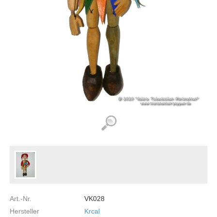
Art.-Nr.
VK028
Hersteller
Krcal