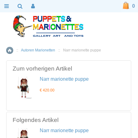
0
::
Autoren Marionetten
::
Narr marionette puppe
Home
Zum vorherigen Artikel
Narr marionette puppe
€ 420.00
Folgendes Artikel
Narr marionette puppe