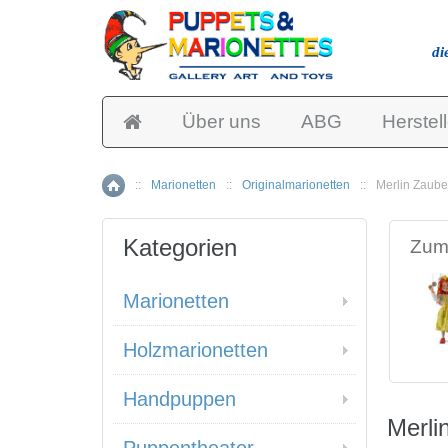
di
Über uns
ABG
Herstell
::
Marionetten
::
Originalmarionetten
::
Merlin Zaube
Home
Kategorien
Zum 
Marionetten
Holzmarionetten
Handpuppen
Merli