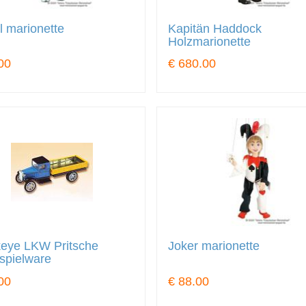
l marionette
Kapitän Haddock
Holzmarionette
00
€ 680.00
eye LKW Pritsche
Joker marionette
spielware
00
€ 88.00