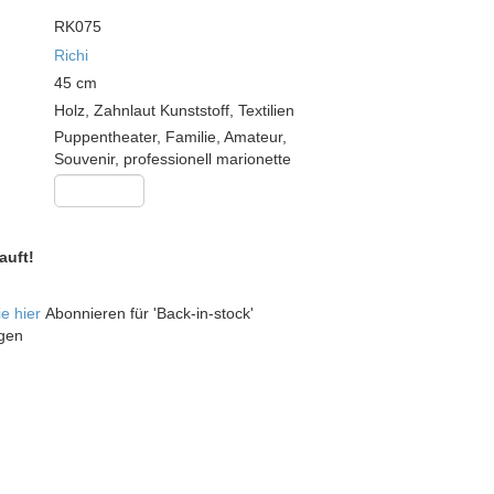
RK075
Richi
45
cm
Holz, Zahnlaut Kunststoff, Textilien
Puppentheater, Familie, Amateur,
Souvenir, professionell marionette
auft!
ie hier
Abonnieren für 'Back-in-stock'
gen