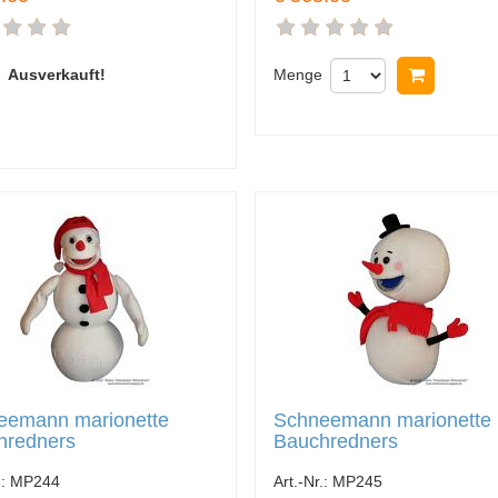
Ausverkauft!
Menge
In Ware
eemann marionette
Schneemann marionette
hredners
Bauchredners
.:
MP244
Art.-Nr.:
MP245