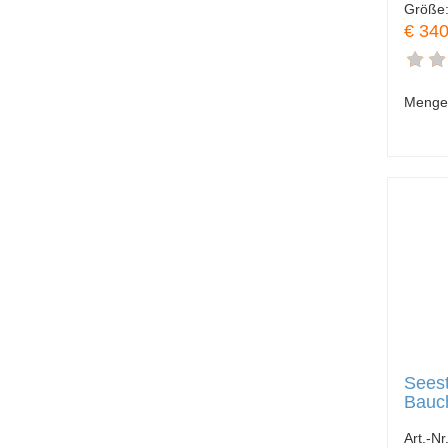
Größe
€ 340
Menge
Seest
Bauc
Art.-Nr