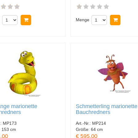
In Warenkorb legen
Menge
In Ware
nge marionette
Schmetterling marionette
hredners
Bauchredners
.:
MP173
Art.-Nr.:
MP214
:
153 cm
Größe:
64 cm
.00
€ 595.00