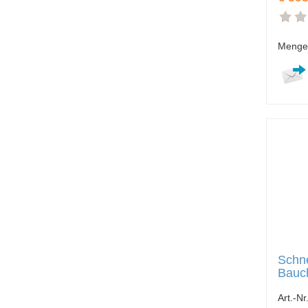
Menge
Schn
Bauc
Art.-Nr