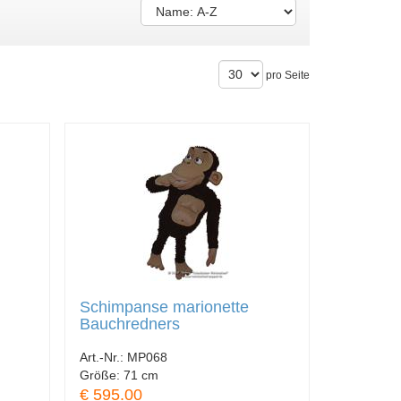
pro Seite
Schimpanse marionette
Bauchredners
Art.-Nr.:
MP068
Größe:
71 cm
€ 595.00