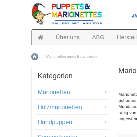
di
Über uns
ABG
Herstell
::
Marionetten eines Bauchredner
Home
Mario
Kategorien
.
Marionetten
Marionett
Schaumsto
Holzmarionetten
Mundsteue
ruhig von
ungewöhn
Handpuppen