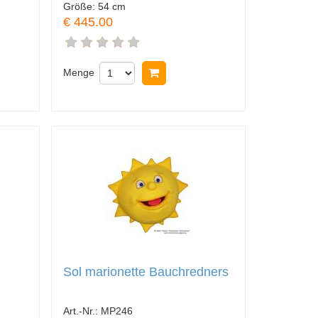
Größe:
54 cm
€ 445.00
nkorb legen
Menge
In Warenkorb legen
Sol marionette Bauchredners
Art.-Nr.:
MP246