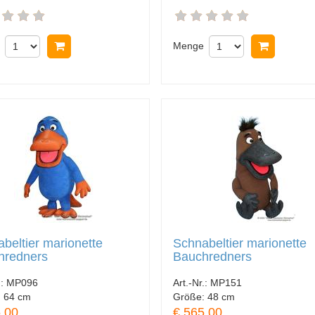
In Warenkorb legen
Menge
In Ware
beltier marionette
Schnabeltier marionette
hredners
Bauchredners
.:
MP096
Art.-Nr.:
MP151
:
64 cm
Größe:
48 cm
.00
€ 565.00