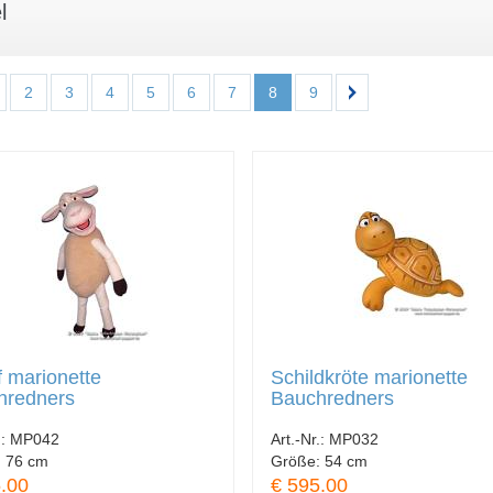
l
2
3
4
5
6
7
8
9
 marionette
Schildkröte marionette
hredners
Bauchredners
.:
MP042
Art.-Nr.:
MP032
:
76 cm
Größe:
54 cm
.00
€ 595.00