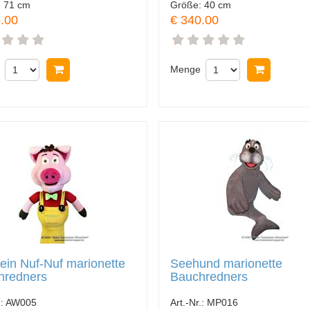
:
71 cm
Größe:
40 cm
.00
€ 340.00
In Warenkorb legen
Menge
In Ware
in Nuf-Nuf marionette
Seehund marionette
hredners
Bauchredners
.:
AW005
Art.-Nr.:
MP016