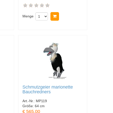
nkorb legen
Menge
In Warenkorb legen
Schmutzgeier marionette
Bauchredners
Art.-Nr.:
MP119
Größe:
64 cm
€ 565.00