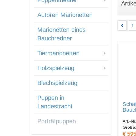
Puppentheater
Artike
Autoren Marionetten
1
Marionetten eines
Bauchredner
Tiermarionetten
Holzspielzeug
Blechspielzeug
Puppen in
Schaf
Landestracht
Bauc
Porträtpuppen
Art.-Nr
Größe
€ 595