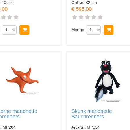
:
40 cm
Größe:
82 cm
.00
€ 595.00
In Warenkorb legen
Menge
In Ware
erne marionette
Skunk marionette
hredners
Bauchredners
.:
MP204
Art.-Nr.:
MP034