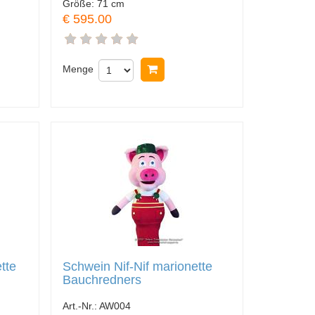
Größe:
71 cm
€ 595.00
nkorb legen
Menge
In Warenkorb legen
tte
Schwein Nif-Nif marionette
Bauchredners
Art.-Nr.:
AW004