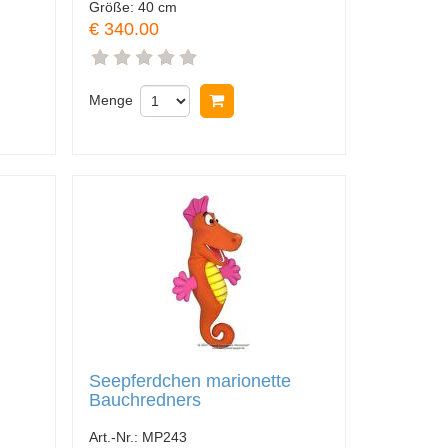
Größe:
40 cm
€ 340.00
nkorb legen
Menge
In Warenkorb legen
Seepferdchen marionette
Bauchredners
Art.-Nr.:
MP243