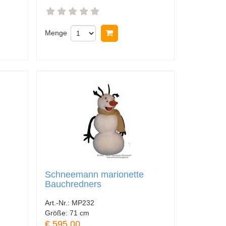
nkorb legen
Menge
In Warenkorb legen
Schneemann marionette
Bauchredners
Art.-Nr.:
MP232
Größe:
71 cm
€ 595.00