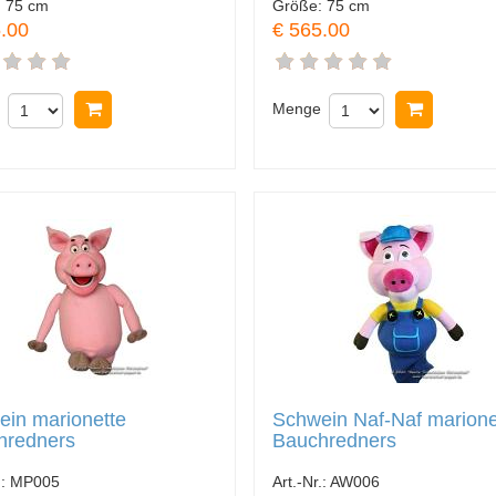
:
75 cm
Größe:
75 cm
.00
€ 565.00
In Warenkorb legen
Menge
In Ware
in marionette
Schwein Naf-Naf marione
hredners
Bauchredners
.:
MP005
Art.-Nr.:
AW006