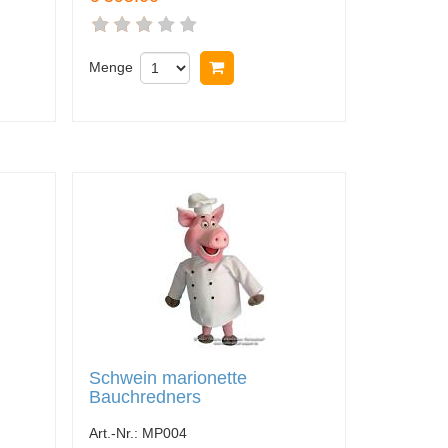
nkorb legen
Menge
In Warenkorb legen
Schwein marionette
Bauchredners
Art.-Nr.:
MP004