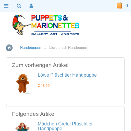
0
::
Handpuppen
::
Löwe plush Handpuppe
Home
Zum vorherigen Artikel
Löwe Plüschtier Handpuppe
€ 43.00
Folgendes Artikel
Mädchen Gretel Plüschtier
Handpuppe