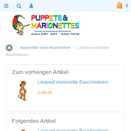
0
::
Marionetten eines Bauchredner
::
Leopard marionette
Home
Bauchredners
Zum vorherigen Artikel
Leopard marionette Bauchredners
€ 595.00
Folgendes Artikel
Leopard marionette Bauchredners