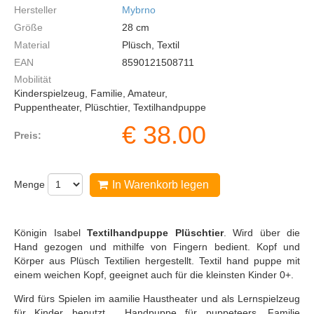
Hersteller
Mybrno
Größe
28
cm
Material
Plüsch, Textil
EAN
8590121508711
Mobilität
Kinderspielzeug, Familie, Amateur,
Puppentheater, Plüschtier, Textilhandpuppe
€
38.00
Preis:
Menge
In Warenkorb legen
Königin Isabel
Textilhandpuppe Plüschtier
. Wird über die
Hand gezogen und mithilfe von Fingern bedient. Kopf und
Körper aus Plüsch Textilien hergestellt. Textil hand puppe mit
einem weichen Kopf, geeignet auch für die kleinsten Kinder 0+.
Wird fürs Spielen im аamilie Haustheater und als Lernspielzeug
für Kinder benutzt. Handpuppe für puppeteers, Familie