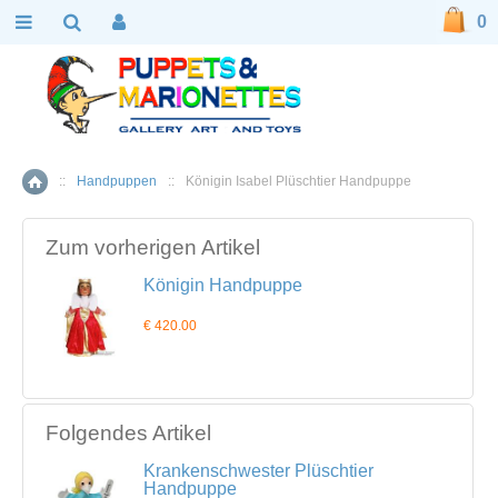
0
::
Handpuppen
::
Königin Isabel Plüschtier Handpuppe
Home
Zum vorherigen Artikel
Königin Handpuppe
€ 420.00
Folgendes Artikel
Krankenschwester Plüschtier
Handpuppe