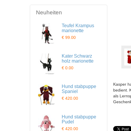
Neuheiten
Teufel Krampus
marionette
€ 99.00
Kater Schwarz
holz marionette
€ 0.00
Kasper ha
Hund stabpuppe
bedient. 
Spaniel
als Lerns
€ 420.00
Geschenk
Hund stabpuppe
Pudel
€ 420.00