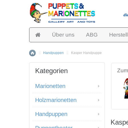
di
Über uns
ABG
Herstell
::
Handpuppen
::
Kasper Handpuppe
Home
Kategorien
Zum 
Marionetten
Holzmarionetten
Handpuppen
Kasp