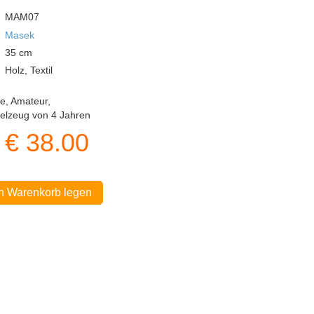
MAM07
Masek
35
cm
Holz, Textil
ie, Amateur,
ielzeug von 4 Jahren
€
38.00
In Warenkorb legen