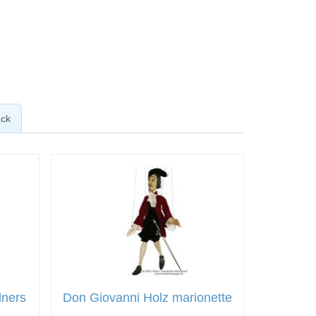
ck
dners
Don Giovanni Holz marionette