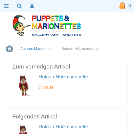
0
::
Autoren Marionetten
::
Hofnarr Holzmarionette
Home
Zum vorherigen Artikel
Hofnarr Holzmarionette
€ 490.00
Folgendes Artikel
Hofnarr Holzmarionette