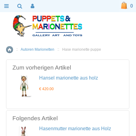
0
::
Autoren Marionetten
::
Hase marionette puppe
Home
Zum vorherigen Artikel
Hansel marionette aus holz
€ 420.00
Folgendes Artikel
Hasenmutter marionette aus Holz