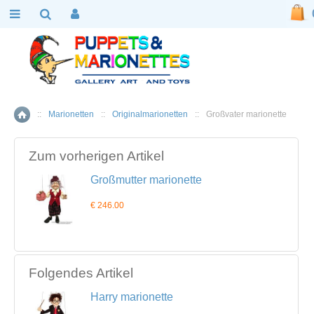
::
Marionetten
::
Originalmarionetten
::
Großvater marionette
Home
Zum vorherigen Artikel
Großmutter marionette
€ 246.00
Folgendes Artikel
Harry marionette