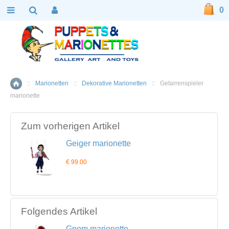
0
::
Marionetten
::
Dekorative Marionetten
::
Getarrenspieler
Home
marionette
Zum vorherigen Artikel
Geiger marionette
€ 99.00
Folgendes Artikel
Gnom marionette