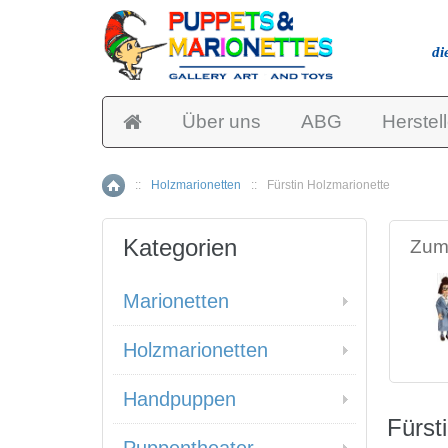
di
Über uns
ABG
Herstell
::
Holzmarionetten
::
Fürstin Holzmarionette
Home
Kategorien
Zum 
Marionetten
Holzmarionetten
Handpuppen
Fürst