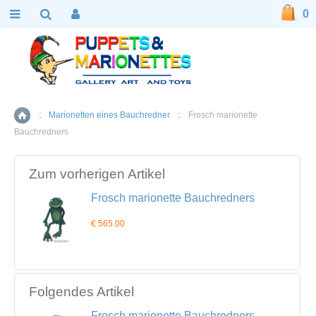
0
::
Marionetten eines Bauchredner
::
Frosch marionette
Home
Bauchredners
Zum vorherigen Artikel
Frosch marionette Bauchredners
€ 565.00
Folgendes Artikel
Frosch marionette Bauchredners