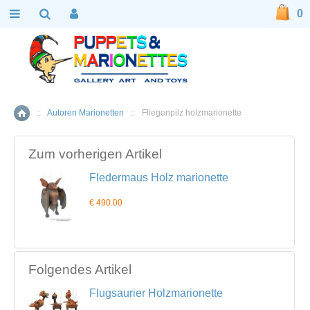
0
::
Autoren Marionetten
::
Fliegenpilz holzmarionette
Home
Zum vorherigen Artikel
Fledermaus Holz marionette
€ 490.00
Folgendes Artikel
Flugsaurier Holzmarionette