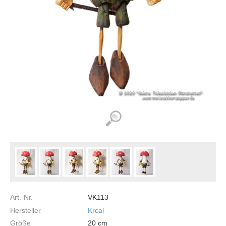
Art.-Nr.
VK113
Hersteller
Krcal
Größe
20
cm