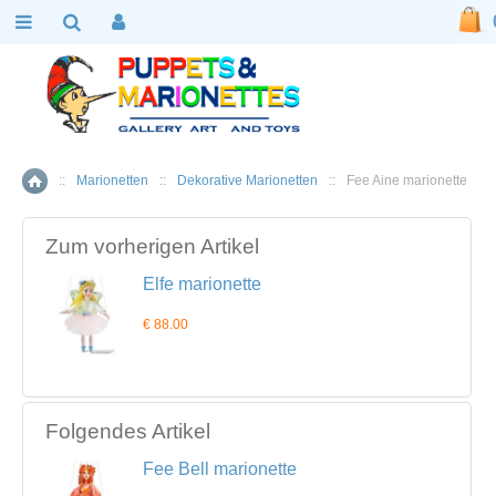
::
Marionetten
::
Dekorative Marionetten
::
Fee Aine marionette
Home
Zum vorherigen Artikel
Elfe marionette
€ 88.00
Folgendes Artikel
Fee Bell marionette