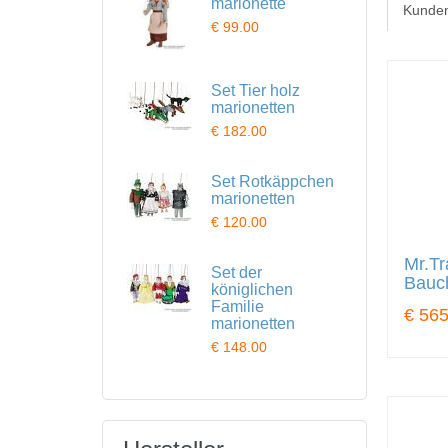
marionette
Kunden
€ 99.00
Set Tier holz
marionetten
€ 182.00
Set Rotkäppchen
marionetten
€ 120.00
Mr.Tr
Set der
Bauc
königlichen
Familie
€ 565
marionetten
€ 148.00