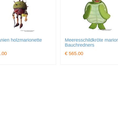
nien holzmarionette
Meeresschildkröte mario
Bauchredners
.00
€ 565.00