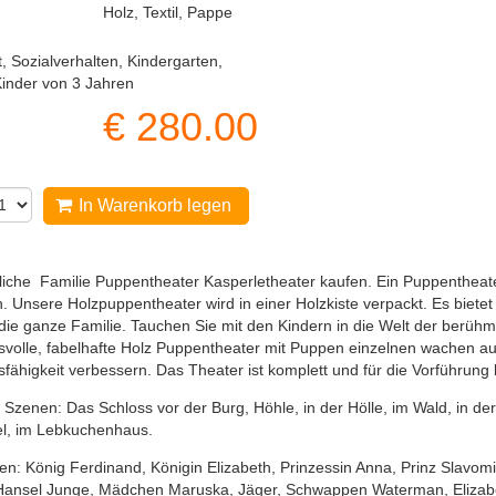
Holz, Textil, Pappe
t, Sozialverhalten, Kindergarten,
Kinder von 3 Jahren
€
280.00
In Warenkorb legen
iche Familie Puppentheater Kasperletheater kaufen. Ein Puppentheate
. Unsere Holzpuppentheater wird in einer Holzkiste verpackt. Es biet
die ganze Familie. Tauchen Sie mit den Kindern in die Welt der berü
volle, fabelhafte Holz Puppentheater mit Puppen einzelnen wachen auf
fähigkeit verbessern. Das Theater ist komplett und für die Vorführung b
t Szenen: Das Schloss vor der Burg, Höhle, in der Hölle, im Wald, in d
el, im Lebkuchenhaus.
en: König Ferdinand, Königin Elizabeth, Prinzessin Anna, Prinz Slavomir
Hansel Junge, Mädchen Maruska, Jäger, Schwappen Waterman, Elizabe