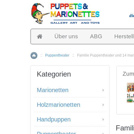
di
Über uns
ABG
Herstell
::
Puppentheater
::
Familie Puppentheater und 14 mar
Home
Kategorien
Zum 
Marionetten
Holzmarionetten
Handpuppen
Famil