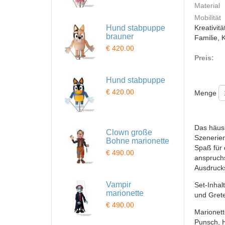
Material
Mobilität
Hund stabpuppe
Kreativitä
brauner
Familie, 
€ 420.00
Preis:
Hund stabpuppe
€ 420.00
Menge
Das häusl
Clown große
Szenerien
Bohne marionette
Spaß für 
€ 490.00
anspruchs
Ausdrucks
Vampir
Set-Inhal
marionette
und Gret
€ 490.00
Marionett
Punsch, 