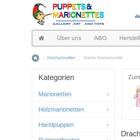
di
Über uns
ABG
Herstell
::
Holzmarionetten
::
Drache Holzmarionette
Home
Kategorien
Zum 
Marionetten
Holzmarionetten
Handpuppen
Drach