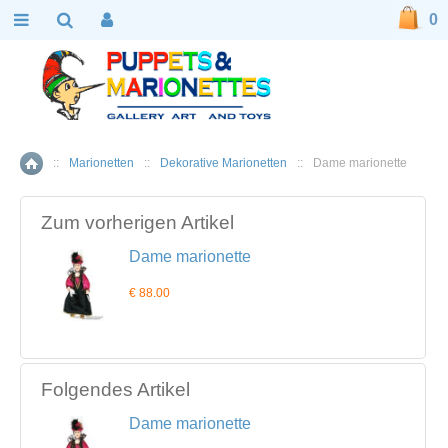
0
::
Marionetten
::
Dekorative Marionetten
::
Dame marionette
Home
Zum vorherigen Artikel
Dame marionette
€ 88.00
Folgendes Artikel
Dame marionette