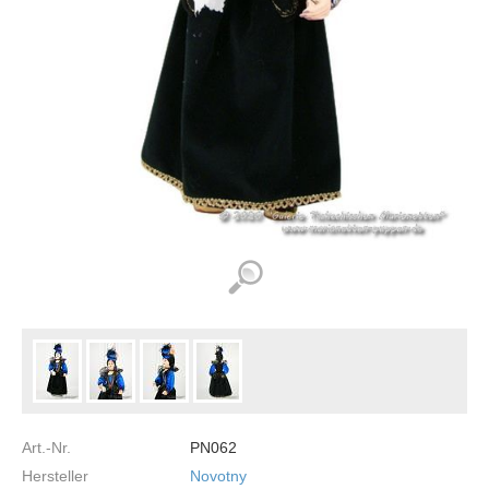
Art.-Nr.
PN062
Hersteller
Novotny