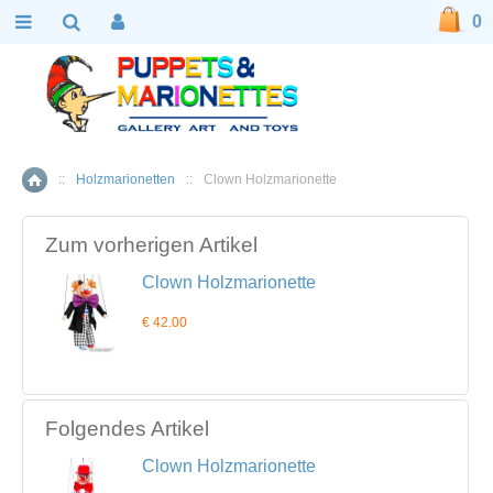
0
::
Holzmarionetten
::
Clown Holzmarionette
Home
Zum vorherigen Artikel
Clown Holzmarionette
€ 42.00
Folgendes Artikel
Clown Holzmarionette