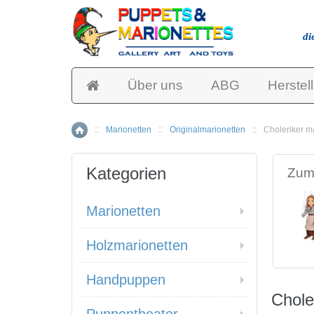
di
Über uns
ABG
Herstell
::
Marionetten
::
Originalmarionetten
::
Choleriker m
Home
Kategorien
Zum 
Marionetten
Holzmarionetten
Handpuppen
Chole