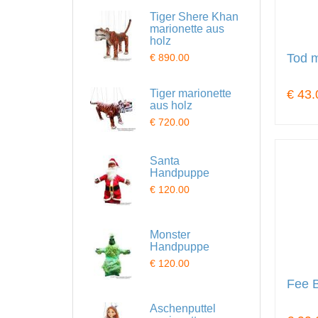
Tiger Shere Khan
marionette aus
holz
Tod m
€ 890.00
Tiger marionette
€ 43.
aus holz
€ 720.00
Santa
Handpuppe
€ 120.00
Monster
Handpuppe
€ 120.00
Fee B
Aschenputtel