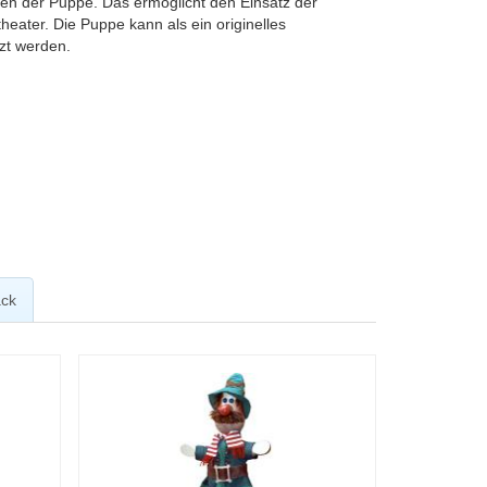
gen der Puppe. Das ermöglicht den Einsatz der
eater. Die Puppe kann als ein originelles
zt werden.
ck