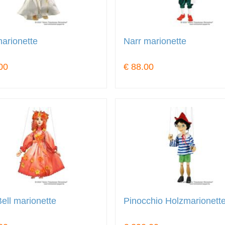
arionette
Narr marionette
00
€ 88.00
ell marionette
Pinocchio Holzmarionett