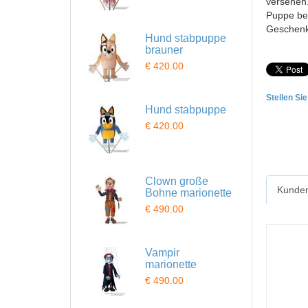
versehen.
Puppe bei
Geschenk,
Hund stabpuppe
brauner
€ 420.00
Stellen Si
Hund stabpuppe
€ 420.00
Clown große
Kunden
Bohne marionette
€ 490.00
Vampir
marionette
€ 490.00