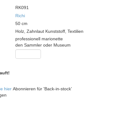
RK091
Richi
50
cm
Holz, Zahnlaut Kunststoff, Textilien
professionell marionette
den Sammler oder Museum
auft!
ie hier
Abonnieren für 'Back-in-stock'
gen