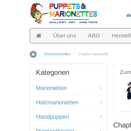
di
Über uns
ABG
Herstell
::
Holzmarionetten
::
Chaplin marionette
Home
Kategorien
Zum 
Marionetten
Holzmarionetten
Handpuppen
Chapl