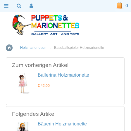
0
::
Holzmarionetten
::
Baseballspieler Holzmarionette
Home
Zum vorherigen Artikel
Ballerina Holzmarionette
€ 42.00
Folgendes Artikel
Bäuerin Holzmarionette