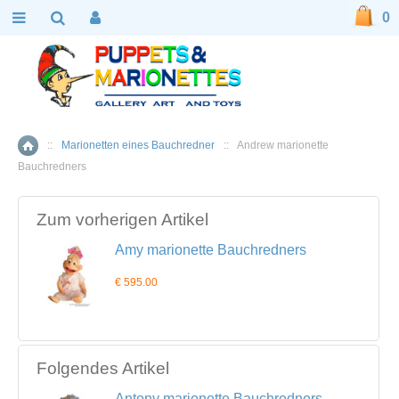
0
::
Marionetten eines Bauchredner
::
Andrew marionette
Home
Bauchredners
Zum vorherigen Artikel
Amy marionette Bauchredners
€ 595.00
Folgendes Artikel
Antony marionette Bauchredners