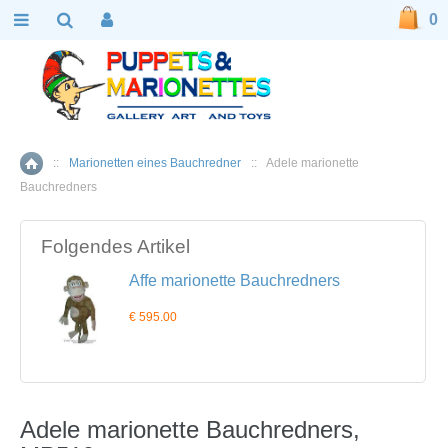
0
::
Marionetten eines Bauchredner
::
Adele marionette
Home
Bauchredners
Folgendes Artikel
Affe marionette Bauchredners
€ 595.00
Adele marionette Bauchredners,