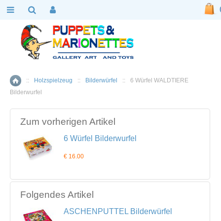
::
Holzspielzeug
::
Bilderwürfel
::
6 Würfel WALDTIERE
Home
Bilderwurfel
Zum vorherigen Artikel
6 Würfel Bilderwurfel
€ 16.00
Folgendes Artikel
ASCHENPUTTEL Bilderwürfel